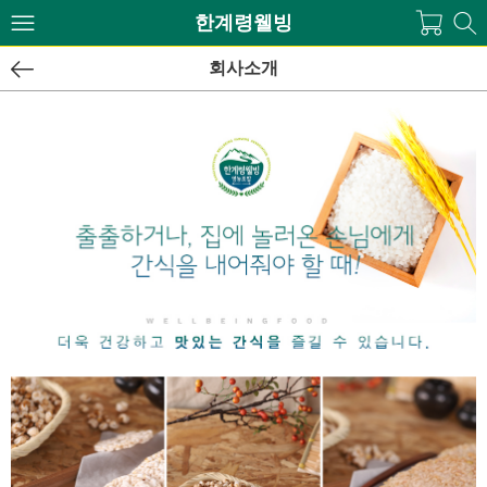
한계령웰빙
회사소개