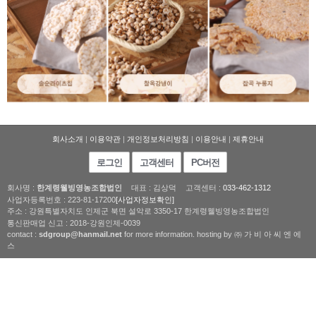
회사소개
|
이용약관
|
개인정보처리방침
|
이용안내
|
제휴안내
로그인
고객센터
PC버전
회사명 :
한계령웰빙영농조합법인
대표 : 김상덕
고객센터 :
033-462-1312
사업자등록번호 : 223-81-17200
[사업자정보확인]
주소 : 강원특별자치도 인제군 북면 설악로 3350-17 한계령웰빙영농조합법인
통신판매업 신고 : 2018-강원인제-0039
contact :
sdgroup@hanmail.net
for more information. hosting by ㈜ 가 비 아 씨 엔 에
스