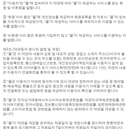
② “이용자”란 “몰”에 접속하여 이 약관에 따라 “몰”이 제공하는 서비스를 받는 회
원 및 비회원을 말합니다.
③ ‘회원’이라 함은 “몰”에 개인정보를 제공하여 회원등록을 한 자로서, “몰”의 정보
를 지속적으로 제공받으며, “몰”이 제공하는 서비스를 계속적으로 이용할 수 있는
자를 말합니다.
④ ‘비회원’이라 함은 회원에 가입하지 않고 “몰”이 제공하는 서비스를 이용하는 자
를 말합니다.
제3조 (약관등의 명시와 설명 및 개정)
① “몰”은 이 약관의 내용과 상호 및 대표자 성명, 영업소 소재지 주소(소비자의 불
만을 처리할 수 있는 곳의 주소를 포함), 전화번호·모사전송번호·전자우편주소, 사
업자등록번호, 통신판매업신고번호, 개인정보관리책임자등을 이용자가 쉽게 알
수 있도록 00 사이버몰의 초기 서비스화면(전면)에 게시합니다. 다만, 약관의 내용
은 이용자가 연결화면을 통하여 볼 수 있도록 할 수 있습니다.
② “몰은 이용자가 약관에 동의하기에 앞서 약관에 정하여져 있는 내용 중 청약철
회·배송책임·환불조건 등과 같은 중요한 내용을 이용자가 이해할 수 있도록 별도
의 연결화면 또는 팝업화면 등을 제공하여 이용자의 확인을 구하여야 합니다.
③ “몰”은 전자상거래등에서의소비자보호에관한법률, 약관의규제에관한법률, 전
자거래기본법, 전자서명법, 정보통신망이용촉진등에관한법률, 방문판매등에관한
법률, 소비자보호법 등 관련법을 위배하지 않는 범위에서 이 약관을 개정할 수 있
습니다.
④ “몰”이 약관을 개정할 경우에는 적용일자 및 개정사유를 명시하여 현행약관과
함께 몰의 초기화면에 그 적용일자 7일이전부터 적용일자 전일까지 공지합니다.