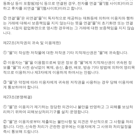
동화상 등이 포함됨)방식 등으로 연결된 경우, 전자를 연결 “몰”(웹 사이트)이라고
하고 후자를 피연결 “몰”(웹사이트)이라고 합니다.
② 연결“몰”은 피연결“몰”이 독자적으로 제공하는 재화등에 의하여 이용자와 행하
는 거래에 대해서 보증책임을 지지 않는다는 뜻을 연결“몰”의 초기화면 또는 연결
되는 시점의 팝업화면으로 명시한 경우에는 그 거래에 대한 보증책임을 지지 않습
니다.
제22조(저작권의 귀속 및 이용제한)
① “몰“이 작성한 저작물에 대한 저작권 기타 지적재산권은 ”몰“에 귀속합니다.
② 이용자는 “몰”을 이용함으로써 얻은 정보 중 “몰”에게 지적재산권이 귀속된 정
보를 “몰”의 사전 승낙없이 복제, 송신, 출판, 배포, 방송 기타 방법에 의하여 영리목
적으로 이용하거나 제3자에게 이용하게 하여서는 안됩니다.
③ “몰”은 약정에 따라 이용자에게 귀속된 저작권을 사용하는 경우 당해 이용자에
게 통보하여야 합니다.
제23조(분쟁해결)
① “몰”은 이용자가 제기하는 정당한 의견이나 불만을 반영하고 그 피해를 보상처
리하기 위하여 피해보상처리기구를 설치·운영합니다.
② “몰”은 이용자로부터 제출되는 불만사항 및 의견은 우선적으로 그 사항을 처리
합니다. 다만, 신속한 처리가 곤란한 경우에는 이용자에게 그 사유와 처리일정을
즉시 통보해 드립니다.