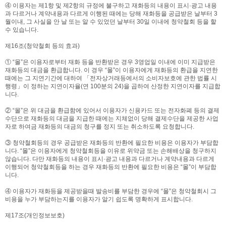
④ 이용자는 제1항 및 제2항의 규정에 불구하고 재화등의 내용이 표시·광고 내용
과 다르거나 계약내용과 다르게 이행된 때에는 당해 재화등을 공급받은 날부터 3
월이내, 그 사실을 안 날 또는 알 수 있었던 날부터 30일 이내에 청약철회 등을 할
수 있습니다.
제16조(청약철회 등의 효과)
① “몰”은 이용자로부터 재화 등을 반환받은 경우 3영업일 이내에 이미 지급받은
재화등의 대금을 환급합니다. 이 경우 “몰”이 이용자에게 재화등의 환급을 지연한
때에는 그 지연기간에 대하여 「전자상거래등에서의 소비자보호에 관한 법률 시
행령」이 정하는 지연이자율(연 100분의 24)을 곱하여 산정한 지연이자를 지급합
니다.
② “몰”은 위 대금을 환급함에 있어서 이용자가 신용카드 또는 전자화폐 등의 결제
수단으로 재화등의 대금을 지급한 때에는 지체없이 당해 결제수단을 제공한 사업
자로 하여금 재화등의 대금의 청구를 정지 또는 취소하도록 요청합니다.
③ 청약철회등의 경우 공급받은 재화등의 반환에 필요한 비용은 이용자가 부담합
니다. “몰”은 이용자에게 청약철회등을 이유로 위약금 또는 손해배상을 청구하지
않습니다. 다만 재화등의 내용이 표시·광고 내용과 다르거나 계약내용과 다르게
이행되어 청약철회등을 하는 경우 재화등의 반환에 필요한 비용은 “몰”이 부담합
니다.
④ 이용자가 재화등을 제공받을때 발송비를 부담한 경우에 “몰”은 청약철회시 그
비용을 누가 부담하는지를 이용자가 알기 쉽도록 명확하게 표시합니다.
제17조(개인정보보호)