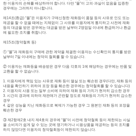
한 이용자의 손해를 배상하여야 합니다. 다만 “몰”이 고의·과실이 없음을 입증한
경우에는 그러하지 아니합니다.
제14조(환급) “몰”은 이용자가 구매신청한 재화등이 품절 등의 사유로 인도 또는
제공을 할 수 없을 때에는 지체없이 그 사유를 이용자에게 통지하고 사전에 재화
등의 대금을 받은 경우에는 대금을 받은 날부터 2영업일 이내에 환급하거나 환급
에 필요한 조치를 취합니다.
제15조(청약철회 등)
① “몰”과 재화등의 구매에 관한 계약을 체결한 이용자는 수신확인의 통지를 받은
날부터 7일 이내에는 청약의 철회를 할 수 있습니다.
② 이용자는 재화등을 배송받은 경우 다음 각호의 1에 해당하는 경우에는 반품 및
교환을 할 수 없습니다.
1. 이용자에게 책임 있는 사유로 재화 등이 멸실 또는 훼손된 경우(다만, 재화 등의
내용을 확인하기 위하여 포장 등을 훼손한 경우에는 청약철회를 할 수 있습니다)
2. 이용자의 사용 또는 일부 소비에 의하여 재화 등의 가치가 현저히 감소한 경우
3. 시간의 경과에 의하여 재판매가 곤란할 정도로 재화등의 가치가 현저히 감소한
경우
4. 같은 성능을 지닌 재화등으로 복제가 가능한 경우 그 원본인 재화 등의 포장을
훼손한 경우
③ 제2항제2호 내지 제4호의 경우에 “몰”이 사전에 청약철회 등이 제한되는 사실
을 소비자가 쉽게 알 수 있는 곳에 명기하거나 시용상품을 제공하는 등의 조치를
하지 않았다면 이용자의 청약철회등이 제한되지 않습니다.