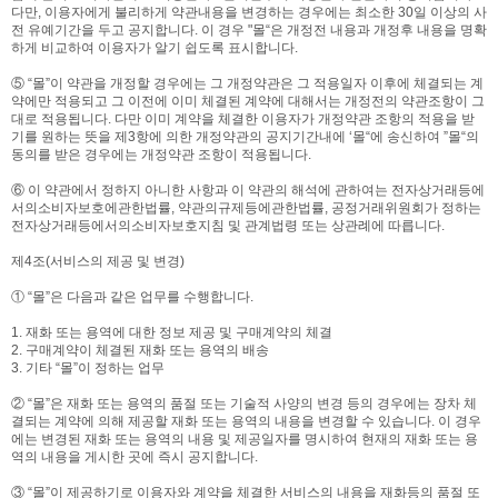
다만, 이용자에게 불리하게 약관내용을 변경하는 경우에는 최소한 30일 이상의 사
전 유예기간을 두고 공지합니다. 이 경우 "몰“은 개정전 내용과 개정후 내용을 명확
하게 비교하여 이용자가 알기 쉽도록 표시합니다.
⑤ “몰”이 약관을 개정할 경우에는 그 개정약관은 그 적용일자 이후에 체결되는 계
약에만 적용되고 그 이전에 이미 체결된 계약에 대해서는 개정전의 약관조항이 그
대로 적용됩니다. 다만 이미 계약을 체결한 이용자가 개정약관 조항의 적용을 받
기를 원하는 뜻을 제3항에 의한 개정약관의 공지기간내에 ‘몰“에 송신하여 ”몰“의
동의를 받은 경우에는 개정약관 조항이 적용됩니다.
⑥ 이 약관에서 정하지 아니한 사항과 이 약관의 해석에 관하여는 전자상거래등에
서의소비자보호에관한법률, 약관의규제등에관한법률, 공정거래위원회가 정하는
전자상거래등에서의소비자보호지침 및 관계법령 또는 상관례에 따릅니다.
제4조(서비스의 제공 및 변경)
① “몰”은 다음과 같은 업무를 수행합니다.
1. 재화 또는 용역에 대한 정보 제공 및 구매계약의 체결
2. 구매계약이 체결된 재화 또는 용역의 배송
3. 기타 “몰”이 정하는 업무
② “몰”은 재화 또는 용역의 품절 또는 기술적 사양의 변경 등의 경우에는 장차 체
결되는 계약에 의해 제공할 재화 또는 용역의 내용을 변경할 수 있습니다. 이 경우
에는 변경된 재화 또는 용역의 내용 및 제공일자를 명시하여 현재의 재화 또는 용
역의 내용을 게시한 곳에 즉시 공지합니다.
③ “몰”이 제공하기로 이용자와 계약을 체결한 서비스의 내용을 재화등의 품절 또