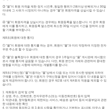
③ “몰”이 회원 자격을 제한·정지 시킨후, 동일한 행위가 2회이상 반복되거나 30일
이내에 그 사유가 시정되지 아니하는 경우 “몰”은 회원자격을 상실시킬 수 있습니
다.
④ “몰”이 회원자격을 상실시키는 경우에는 회원등록을 말소합니다. 이 경우 회원
에게 이를 통지하고, 회원등록 말소전에 최소한 30일 이상의 기간을 정하여 소명
할 기회를 부여합니다.
제8조(회원에 대한 통지)
① “몰”이 회원에 대한 통지를 하는 경우, 회원이 “몰”과 미리 약정하여 지정한 전자
우편 주소로 할 수 있습니다.
② “몰”은 불특정다수 회원에 대한 통지의 경우 1주일이상 “몰” 게시판에 게시함으
로서 개별 통지에 갈음할 수 있습니다. 다만, 회원 본인의 거래와 관련하여 중대한
영향을 미치는 사항에 대하여는 개별통지를 합니다.
제9조(구매신청) “몰”이용자는 “몰”상에서 다음 또는 이와 유사한 방법에 의하여
구매를 신청하며, “몰”은 이용자가 구매신청을 함에 있어서 다음의 각 내용을 알기
쉽게 제공하여야 합니다. 단, 회원인 경우 제2호 내지 제4호의 적용을 제외할 수 있
습니다.
1. 재화등의 검색 및 선택
2. 성명, 주소, 전화번호, 전자우편주소(또는 이동전화번호) 등의 입력
3. 약관내용, 청약철회권이 제한되는 서비스, 배송료·설치비 등의 비용부담과 관련
한 내용에 대한 확인
4. 이 약관에 동의하고 위 3.호의 사항을 확인하거나 거부하는 표시(예, 마우스 클