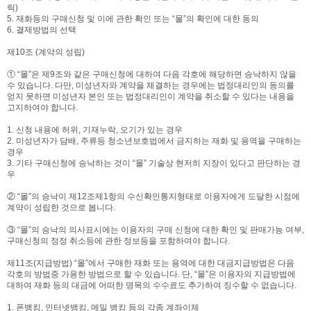
릭)
5. 재화등의 구매신청 및 이에 관한 확인 또는 “몰”의 확인에 대한 동의
6. 결제방법의 선택
제10조 (계약의 성립)
① “몰”은 제9조와 같은 구매신청에 대하여 다음 각호에 해당하면 승낙하지 않을
수 있습니다. 다만, 미성년자와 계약을 체결하는 경우에는 법정대리인의 동의를
얻지 못하면 미성년자 본인 또는 법정대리인이 계약을 취소할 수 있다는 내용을
고지하여야 합니다.
1. 신청 내용에 허위, 기재누락, 오기가 있는 경우
2. 미성년자가 담배, 주류등 청소년보호법에서 금지하는 재화 및 용역을 구매하는
경우
3. 기타 구매신청에 승낙하는 것이 “몰” 기술상 현저히 지장이 있다고 판단하는 경
우
② “몰”의 승낙이 제12조제1항의 수신확인통지형태로 이용자에게 도달한 시점에
계약이 성립한 것으로 봅니다.
③ “몰”의 승낙의 의사표시에는 이용자의 구매 신청에 대한 확인 및 판매가능 여부,
구매신청의 정정 취소등에 관한 정보등을 포함하여야 합니다.
제11조(지급방법) “몰”에서 구매한 재화 또는 용역에 대한 대금지급방법은 다음
각호의 방법중 가용한 방법으로 할 수 있습니다. 단, “몰”은 이용자의 지급방법에
대하여 재화 등의 대금에 어떠한 명목의 수수료도 추가하여 징수할 수 없습니다.
1. 폰뱅킹, 인터넷뱅킹, 메일 뱅킹 등의 각종 계좌이체