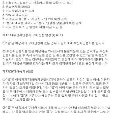
2. 선불카드, 직불카드, 신용카드 등의 각종 카드 결제
3. 온라인무통장입금
4. 전자화폐에 의한 결제
5. 수령시 대금지급
6. 마일리지 등 “몰”이 지급한 포인트에 의한 결제
7. “몰”과 계약을 맺었거나 “몰”이 인정한 상품권에 의한 결제
8. 기타 전자적 지급 방법에 의한 대금 지급 등
제12조(수신확인통지·구매신청 변경 및 취소)
① “몰”은 이용자의 구매신청이 있는 경우 이용자에게 수신확인통지를 합니다.
② 수신확인통지를 받은 이용자는 의사표시의 불일치등이 있는 경우에는 수신확
인통지를 받은 후 즉시 구매신청 변경 및 취소를 요청할 수 있고 “몰”은 배송전에
이용자의 요청이 있는 경우에는 지체없이 그 요청에 따라 처리하여야 합니다. 다
만 이미 대금을 지불한 경우에는 제15조의 청약철회 등에 관한 규정에 따릅니다.
제13조(재화등의 공급)
① “몰”은 이용자와 재화등의 공급시기에 관하여 별도의 약정이 없는 이상, 이용자
가 청약을 한 날부터 7일 이내에 재화 등을 배송할 수 있도록 주문제작, 포장 등 기
타의 필요한 조치를 취합니다. 다만, “몰”이 이미 재화 등의 대금의 전부 또는 일부
를 받은 경우에는 대금의 전부 또는 일부를 받은 날부터 2영업일 이내에 조치를 취
합니다. 이때 “몰”은 이용자가 재화등의 공급 절차 및 진행 사항을 확인할 수 있도
록 적절한 조치를 합니다.
② “몰”은 이용자가 구매한 재화에 대해 배송수단, 수단별 배송비용 부담자, 수단별
배송기간 등을 명시합니다. 만약 “몰”이 약정 배송기간을 초과한 경우에는 그로 인