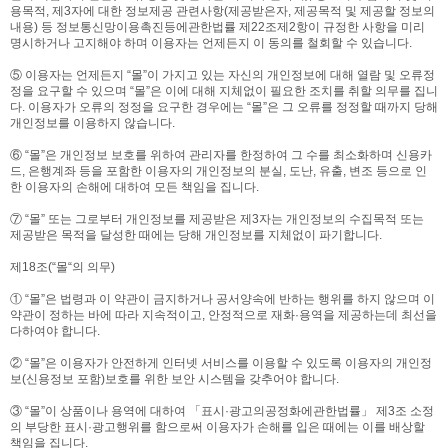
용목적, 제3자에 대한 정보제공 관련사항(제공받은자, 제공목적 및 제공할 정보의
내용) 등 정보통신망이용촉진등에관한법률 제22조제2항이 규정한 사항을 미리
명시하거나 고지해야 하며 이용자는 언제든지 이 동의를 철회할 수 있습니다.
⑤ 이용자는 언제든지 “몰”이 가지고 있는 자신의 개인정보에 대해 열람 및 오류정
정을 요구할 수 있으며 “몰”은 이에 대해 지체없이 필요한 조치를 취할 의무를 집니
다. 이용자가 오류의 정정을 요구한 경우에는 “몰”은 그 오류를 정정할 때까지 당해
개인정보를 이용하지 않습니다.
⑥ “몰”은 개인정보 보호를 위하여 관리자를 한정하여 그 수를 최소화하며 신용카
드, 은행계좌 등을 포함한 이용자의 개인정보의 분실, 도난, 유출, 변조 등으로 인
한 이용자의 손해에 대하여 모든 책임을 집니다.
⑦ “몰” 또는 그로부터 개인정보를 제공받은 제3자는 개인정보의 수집목적 또는
제공받은 목적을 달성한 때에는 당해 개인정보를 지체없이 파기합니다.
제18조(“몰“의 의무)
① “몰”은 법령과 이 약관이 금지하거나 공서양속에 반하는 행위를 하지 않으며 이
약관이 정하는 바에 따라 지속적이고, 안정적으로 재화·용역을 제공하는데 최선을
다하여야 합니다.
② “몰”은 이용자가 안전하게 인터넷 서비스를 이용할 수 있도록 이용자의 개인정
보(신용정보 포함)보호를 위한 보안 시스템을 갖추어야 합니다.
③ “몰”이 상품이나 용역에 대하여 「표시·광고의공정화에관한법률」 제3조 소정
의 부당한 표시·광고행위를 함으로써 이용자가 손해를 입은 때에는 이를 배상할
책임을 집니다.