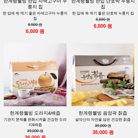
한계령웰빙 한입 자색고구마 누
한계령웰빙 한입 단호박 누룽지
룽지 칩
칩
한 입에 쏙 먹기 좋은 자색고구마 누룽지
한 입에 쏙 먹기 좋은 단호박 누룽지 칩
칩
6,500 원
6,500 원
6,000 원
6,000 원
한계령웰빙 도라지&배즙
한계령웰빙 음양곽 칡즙
기관지 문제를 완화시켜줄 건강한 도라
설악산의 자연을 담은 건강한 칡즙
지&배즙
39,000 원
39,000 원
36,000 원
36,000 원