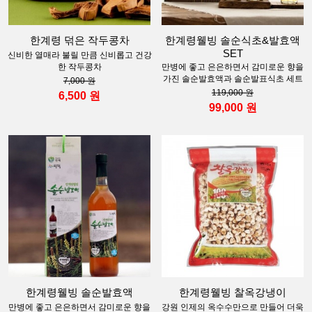
한계령 덖은 작두콩차
한계령웰빙 솔순식초&발효액
SET
신비한 열매라 불릴 만큼 신비롭고 건강
한 작두콩차
만병에 좋고 은은하면서 감미로운 향을
가진 솔순발효액과 솔순발표식초 세트
7,000 원
119,000 원
6,500 원
99,000 원
한계령웰빙 솔순발효액
한계령웰빙 찰옥강냉이
만병에 좋고 은은하면서 감미로운 향을
강원 인제의 옥수수만으로 만들어 더욱