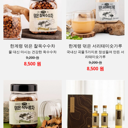
한계령 덖은 찰옥수수차
한계령 덖은 서리태미숫가루
물 대신 마시는 건강한 옥수수차
국내산 곡물 5가지로 정성들여 만든 서
리태미숫가루
9,200 원
9,200 원
8,500 원
8,500 원