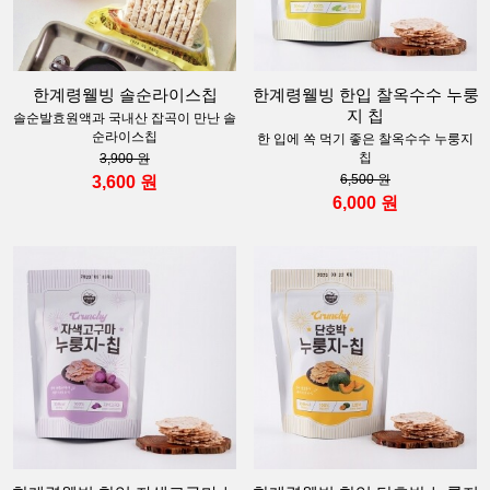
한계령웰빙 솔순라이스칩
한계령웰빙 한입 찰옥수수 누룽
지 칩
솔순발효원액과 국내산 잡곡이 만난 솔
순라이스칩
한 입에 쏙 먹기 좋은 찰옥수수 누룽지
칩
3,900 원
6,500 원
3,600 원
6,000 원