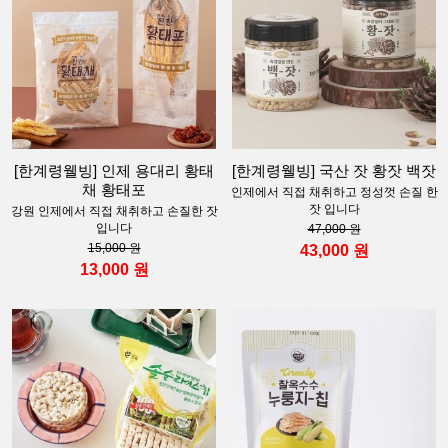
[한계령웰빙] 인제 용대리 황태
[한계령웰빙] 국산 잣 황잣 백잣
채 황태포
인제에서 직접 채취하고 정성껏 손질 한
잣 입니다
강원 인제에서 직접 채취하고 손질한 잣
입니다
47,000 원
15,000 원
43,000 원
13,000 원