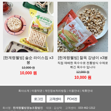
[한계령웰빙] 솔순 라이스칩 x3
[한계령웰빙] 찰옥 강냉이 x3봉
봉
직접 재배한 옥수수로 전통방식 수제로
튀긴 옥수수 입니다
12,000 원
12,000 원
10,000 원
10,000 원
회사소개
|
이용약관
|
개인정보처리방침
|
이용안내
|
제휴안내
로그인
고객센터
PC버전
회사명 :
한계령웰빙영농조합법인
대표 : 김상덕
고객센터 :
033-462-1312