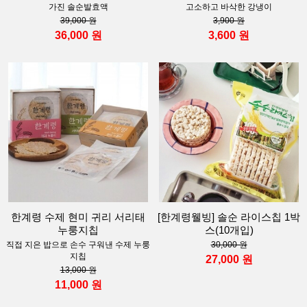
가진 솔순발효액
고소하고 바삭한 강냉이
39,000 원
3,900 원
36,000 원
3,600 원
한계령 수제 현미 귀리 서리태
[한계령웰빙] 솔순 라이스칩 1박
누룽지칩
스(10개입)
직접 지은 밥으로 손수 구워낸 수제 누룽
30,000 원
지칩
27,000 원
13,000 원
11,000 원