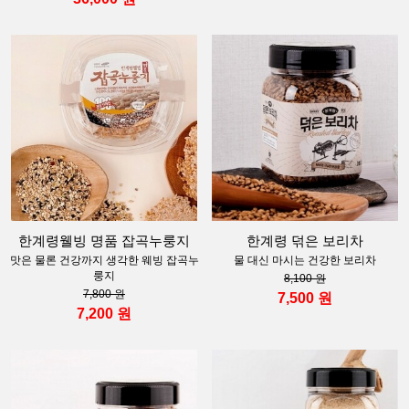
한계령웰빙 명품 잡곡누룽지
한계령 덖은 보리차
맛은 물론 건강까지 생각한 웨빙 잡곡누
물 대신 마시는 건강한 보리차
룽지
8,100 원
7,800 원
7,500 원
7,200 원